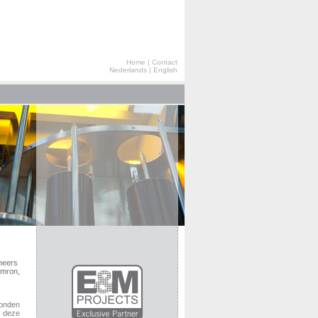
Home
|
Contact
Nederlands
|
English
neers
Omron,
onden
m deze