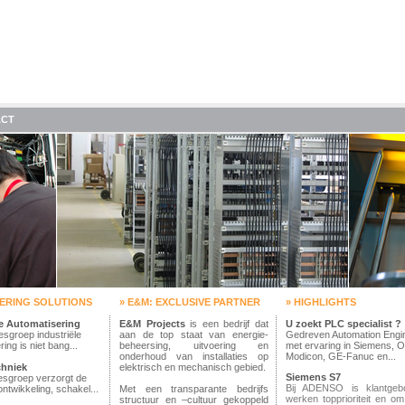
ACT
EERING SOLUTIONS
» E&M: EXCLUSIVE PARTNER
» HIGHLIGHTS
le Automatisering
E&M Projects
is een bedrijf dat
U zoekt PLC specialist ?
sgroep industriële
aan de top staat van energie-
Gedreven Automation Engi
ing is niet bang...
beheersing, uitvoering en
met ervaring in Siemens, 
onderhoud van installaties op
Modicon, GE-Fanuc en...
chniek
elektrisch en mechanisch gebied.
Siemens S7
esgroep verzorgt de
Bij ADENSO is klantgeb
ntwikkeling, schakel...
Met een transparante bedrijfs
werken topprioriteit en o
structuur en –cultuur gekoppeld