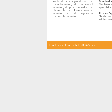
zoals de voedingsindustrie, de
Speciaal 
metaalindustrie, de automobiel
Machines 
industrie,
de procesindustrie, de
specifieke 
chemische- en farmaceutische
industrie en de algemeen
Proces Op
technische industrie.
Na de pro
adviesgroe
cialis
Legal notice
| Copyright © 2006 Adenso
prijs
cialis
kopen
viagra
voor
vrouwen
kamagra
kopen
viagra
prijs