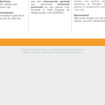
manier van werken to
Machines
aan een
uitvoerende
eenheid
topniveau te brengen i
die voldoen aan
van geschoold
technisch
werken in projectvorm ee
eisen zijn...
personeel
en een passie voor
voor ons.
techniek is E&M Projects de
timalisatie
ideale partner voor ADENSO.
Nieuwsbrief
cesanalyse gaat deze
empro www.empro.be
Blijf op de hoogte van het l
p aan de slag met...
nieuws via onze nieuwsbrie
Created by: All Directions - Databank- en Internet Projecten
Design: Phobos - Reclame- en Marketingadviesbureau