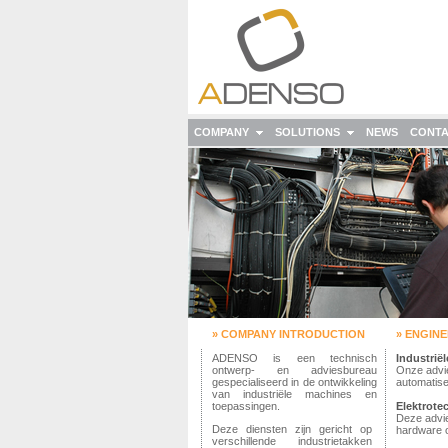
COMPANY
SOLUTIONS
NEWS
CONT
» COMPANY INTRODUCTION
» ENGIN
ADENSO is een technisch
Industrië
ontwerp- en adviesbureau
Onze advie
gespecialiseerd in de ontwikkeling
automatiser
van industriële machines en
toepassingen.
Elektrote
Deze advi
Deze diensten zijn gericht op
hardware o
verschillende industrietakken