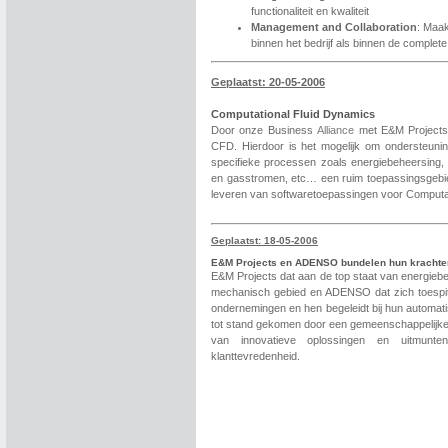
functionaliteit en kwaliteit
Management and Collaboration
: Maak
binnen het bedrijf als binnen de complet
Geplaatst: 20-05-2006
Computational Fluid Dynamics
Door onze Business
Alliance
met E&M Projects
CFD. Hierdoor is het mogelijk om ondersteunin
specifieke processen zoals energiebeheersing, 
en gasstromen, etc… een ruim toepassingsgebie
leveren van softwaretoepassingen voor Computat
Geplaatst: 18-05-2006
E&M Projects en ADENSO bundelen hun krachte
E&M Projects dat aan de top staat van energiebeh
mechanisch gebied en ADENSO dat zich toespit
ondernemingen en hen begeleidt bij hun automati
tot stand gekomen door een gemeenschappelijke 
van innovatieve oplossingen en uitmunte
klanttevredenheid.