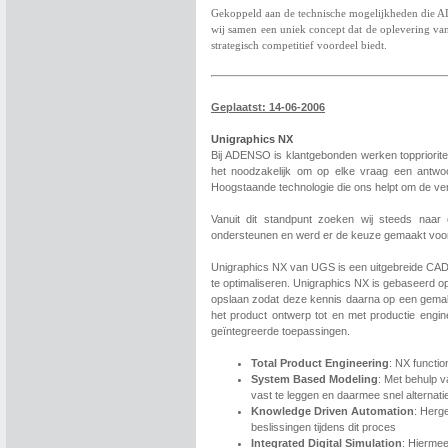
Gekoppeld aan de technische mogelijkheden die 
wij samen een uniek concept dat de oplevering van 
strategisch competitief voordeel biedt.
Geplaatst: 14-06-2006
Unigraphics NX
Bij ADENSO is klantgebonden werken toppriorite
het noodzakelijk om op elke vraag een antwoo
Hoogstaande technologie die ons helpt om de ver
Vanuit dit standpunt zoeken wij steeds naar
ondersteunen en werd er de keuze gemaakt voo
Unigraphics NX van UGS is een uitgebreide CAD
te optimaliseren. Unigraphics NX is gebaseerd 
opslaan zodat deze kennis daarna op een gemakke
het product ontwerp tot en met productie engin
geïntegreerde toepassingen.
Total Product Engineering
: NX functio
System Based Modeling
: Met behulp 
vast te leggen en daarmee snel alternati
Knowledge Driven Automation
: Herg
beslissingen tijdens dit proces
Integrated Digital Simulation
: Hiermee