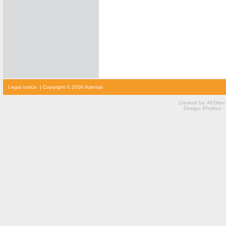
cialis
Legal notice
| Copyright © 2006 Adenso
prijs
cialis
kopen
Created by: All Dire
viagra
Design: Phobos -
voor
vrouwen
kamagra
kopen
viagra
prijs