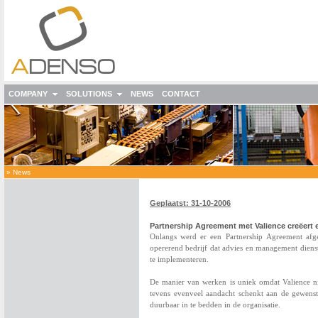
COMPANY
SOLUTIONS
NEWS
CONTACT
»
News
Geplaatst: 31-10-2006
Partnership Agreement met Valience creëert
Onlangs werd er een Partnership
Agreement afg
opererend bedrijf dat advies en management diens
te implementeren.
De manier van werken is uniek omdat Valience ni
tevens evenveel aandacht schenkt aan de gewenst
duurbaar in te bedden in de organisatie.