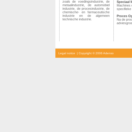
zoals de voedingsindustrie, de
Speciaal 
metaalindustrie, de automobiel
Machines 
industrie,
de procesindustrie, de
specifieke 
chemische- en farmaceutische
industrie en de algemeen
Proces Op
technische industrie.
Na de pro
adviesgroe
cialis
Legal notice
| Copyright © 2006 Adenso
prijs
cialis
kopen
viagra
voor
vrouwen
kamagra
kopen
viagra
prijs