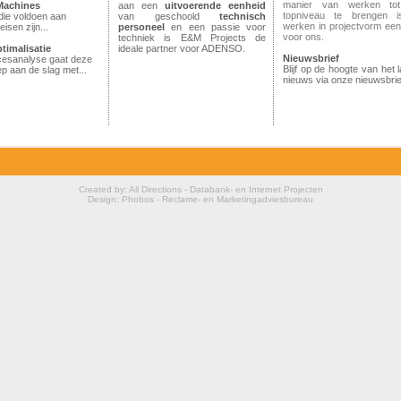
manier van werken to
Machines
aan een
uitvoerende
eenheid
topniveau te brengen i
die voldoen aan
van geschoold
technisch
werken in projectvorm ee
eisen zijn...
personeel
en een passie voor
voor ons.
techniek is E&M Projects de
timalisatie
ideale partner voor ADENSO.
Nieuwsbrief
cesanalyse gaat deze
empro www.empro.be
Blijf op de hoogte van het l
p aan de slag met...
nieuws via onze nieuwsbrie
Created by: All Directions - Databank- en Internet Projecten
Design: Phobos - Reclame- en Marketingadviesbureau