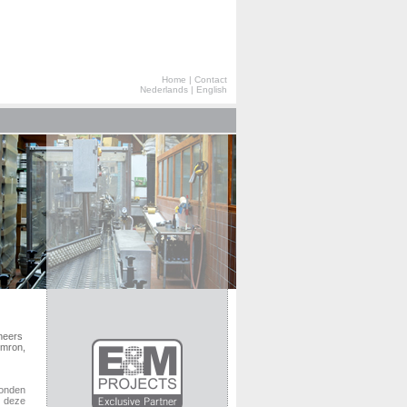
Home
|
Contact
Nederlands
|
English
neers
Omron,
onden
m deze