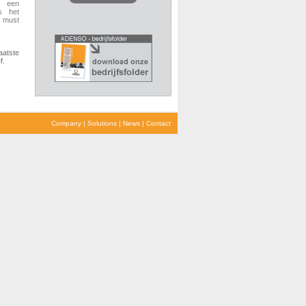
t een
s het
n must
aatste
f.
Company
|
Solutions
|
News
|
Contact