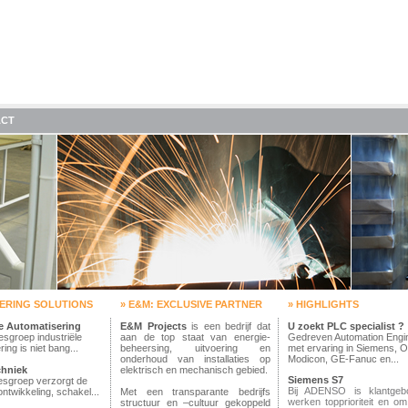
ACT
EERING SOLUTIONS
» E&M: EXCLUSIVE PARTNER
» HIGHLIGHTS
le Automatisering
E&M Projects
is een bedrijf dat
U zoekt PLC specialist ?
sgroep industriële
aan de top staat van energie-
Gedreven Automation Engi
ing is niet bang...
beheersing, uitvoering en
met ervaring in Siemens, 
onderhoud van installaties op
Modicon, GE-Fanuc en...
chniek
elektrisch en mechanisch gebied.
Siemens S7
esgroep verzorgt de
Bij ADENSO is klantgeb
ntwikkeling, schakel...
Met een transparante bedrijfs
werken topprioriteit en o
structuur en –cultuur gekoppeld