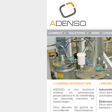
COMPANY
SOLUTIONS
NEWS
CONT
» COMPANY INTRODUCTION
» ENGIN
ADENSO is een technisch
Industrië
ontwerp- en adviesbureau
Onze advie
gespecialiseerd in de ontwikkeling
automatiser
van industriële machines en
toepassingen.
Elektrote
Deze advi
Deze diensten zijn gericht op
hardware o
verschillende industrietakken