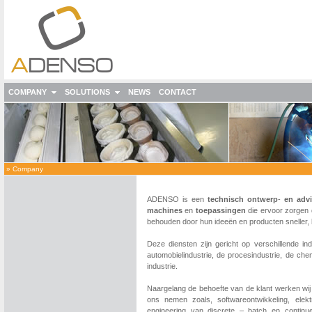
COMPANY
SOLUTIONS
NEWS
CONTACT
»
Company
ADENSO is een
technisch
ontwerp
-
en adv
machines
en
toepassingen
die ervoor zorgen 
behouden door hun ideeën en producten sneller, b
Deze diensten zijn gericht op verschillende ind
automobielindustrie,
de procesindustrie, de che
industrie.
Naargelang de behoefte van de klant werken wi
ons nemen zoals, softwareontwikkeling, elekt
engineering van discrete – batch en continu