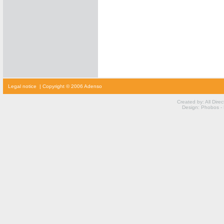
cialis
Legal notice
| Copyright © 2006 Adenso
prijs
cialis
kopen
Created by: All Dire
viagra
Design: Phobos -
voor
vrouwen
kamagra
kopen
viagra
prijs