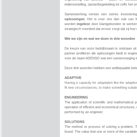
indienststelling, opstartbegeleiding tot zelfs het 
Samenwerking vereist een sterke investeri
oplossingen
. Het is voor ons dan ook van 
worden
ingelost
door klantgebonden te werken 
strategisch voordeel dat ervoor zorgt dat zij hu
Wie we zijn en wat we doen in drie woorden
De keuze van onze bedrijfsnaam is ontstaan uit 
partner profileren die oplossingen biedt in eng
voor de naam ADENSO wat een samenvoeging i
Deze drie woorden hebben een welbepaalde beteke
ADAPTIVE
Having a capacity for adaptation like the adapti
fit new circumstances, to make something suitabl
ENGINEERING
The application of scientific and mathematical 
operation of efficient and economical structure
performed by an engineer.
SOLUTIONS
The method or process of solving a problem. T
found. The value that one or more of the variables